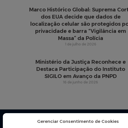
Marco Histórico Global: Suprema Cor
dos EUA decide que dados de
localização celular são protegidos p
privacidade e barra “Vigilância em
Massa” da Polícia
1 de julho de 2026
Ministério da Justiça Reconhece e
Destaca Participação do Instituto
SIGILO em Avanço da PNPD
16 de junho de 2026
© Instituto SIGILO. Todos os direitos reservados.
Gerenciar Consentimento de Cookies