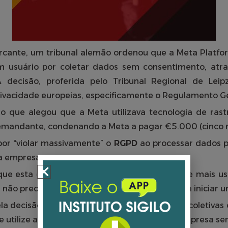
cante, um tribunal alemão ordenou que a Meta Platfo
 usuário por coletar dados sem consentimento, atrav
 decisão, proferida pelo Tribunal Regional de Lei
rivacidade europeias, especificamente o Regulamento G
rio que alegou que a Meta utilizava tecnologia de r
emandante, condenando a Meta a pagar €5.000 (cinco m
or “violar massivamente” o
RGPD
ao processar dados pe
 a empresa.
 que esta decisão pode abrir caminho para que mais u
não precisar demonstrar danos explícitos para iniciar u
la decisão de Leipzig pode impulsionar ações coletivas 
ue utilize as tecnologias de rastreamento da empresa s