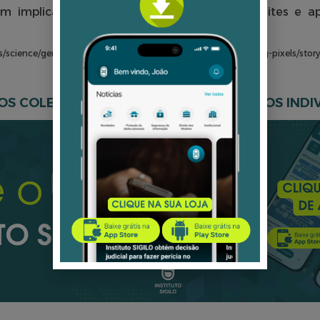
implicações significativas para todos os sites e a
cience/german-court-orders-meta-to-pay-user-over-tracking-pixels/story
S COLETIVAMENTE PELOS SEUS DIREITOS INDIV