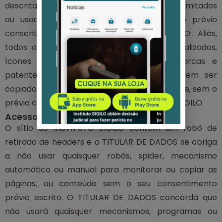
descritas abaixo) não podem ser copiados, imitados
ou usados, no todo ou em parte, sem o prévio
consentimento escrito do INSTITUTO SIGILO. Aliás,
todos os títulos de página, gráficos personalizados,
ícones e linguagens são serviços de marcas e
patentes do INSTITUTO SIGILO e não podem ser
copiados, imitados ou usados, no todo ou parte, sem o
prévio consentimento escrito do INSTITUTO SIGILO.
Acesso e Interferência
O sítio do INSTITUTO SIGILO contém um robô de
retirada de headers e o TITULAR DE DADOS se obriga
a não usar quaisquer robôs, spider, mecanismo
automático ou manual para monitorar ou copiar as
páginas, ou conteúdo sem o seu consentimento
prévio escrito. O TITULAR DE DADOS concorda que
não usará quaisquer mecanismos, programas ou