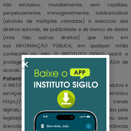
não exclusivo, mundialmente, sem royalties,
perpetuamente, irrevogavelmente, sublicenciável
(através de múltiplas camadas) o exercício dos
direitos autorais, de publicidade e de banco de dados
(mas não outros direitos) que tem em
sua INFORMAÇÃO PÚBLICA, em qualquer mídia
conhecida ou não. O INSTITUTO SIGILO usará e
protegerá sua INFORMAÇÃO PÚBLICA e PRIVADA de
acordo com esta POLÍTICA.
Patentes
O INSTITUTO SIGILO, e todos os seus logos, produtos e
serviços descritos neste sítio eletrônico
https://www.sigilo.org.br, além de outros canais
digitais, aplicativos e plataformas, são protegidos pela
legislação que rege patentes e marcas, ou seus
licenciados, e (a despeito de outras circunstâncias