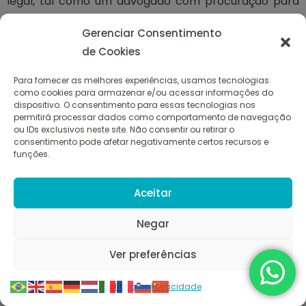
legal, tal como um advogado com procuração para
tanto, ou um guardião indicado pelo TITULAR DE
Gerenciar Consentimento
DADOS.
de Cookies
O INSTITUTO SIGILO compartilha os dados estatísticos
agregados com seus parceiros de negócio ou para
Para fornecer as melhores experiências, usamos tecnologias
como cookies para armazenar e/ou acessar informações do
relações públicas. Por exemplo, o INSTITUTO
dispositivo. O consentimento para essas tecnologias nos
SIGILO poderá divulgar que uma porcentagem
permitirá processar dados como comportamento de navegação
ou IDs exclusivos neste site. Não consentir ou retirar o
específica de TITULARES DE DADOS vive em São Paulo.
consentimento pode afetar negativamente certos recursos e
funções.
Entretanto, estas informações coletadas não estão
atreladas a uma INFORMAÇÃO SIGILOSA.
Aceitar
Contatos com TITULAR DE DADOS do
INSTITUTO SIGILO
Os comunicados com o TITULAR DE DADOS de forma
Negar
geral serão via e-mail e conta online para fornecer os
Ver preferências
serviços requisitados e comunicações por telefone
para resolver reclamações de usuários ou
Política de Privacidade
investigação sobre práticas suspeitas.