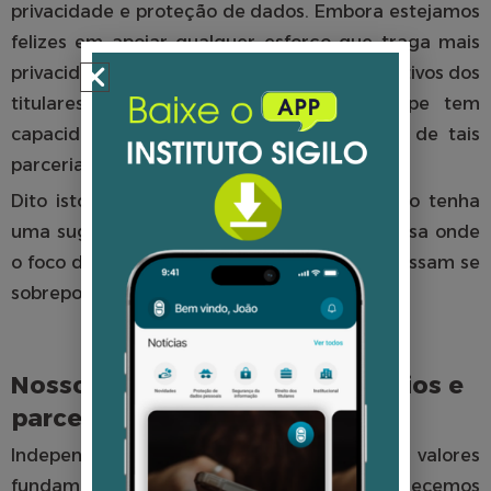
privacidade e proteção de dados. Embora estejamos
felizes em apoiar qualquer esforço que traga mais
privacidade e proteção de dados aos dispositivos dos
titulares de dados, nossa pequena equipe tem
capacidade muito limitada para participar de tais
parcerias.
Dito isto, não hesite em contactar-nos, caso tenha
uma sugestão de parceria específica e precisa onde
o foco do seu trabalho e o nosso trabalho possam se
sobrepor.
Nossos princípios para patrocínios e
parcerias
Independência e neutralidade são valores
fundamentais para nós, por isso estabelecemos