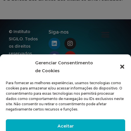
© Instituto
Siga-nos
SIGILO. Todos
os direitos
Estatuto Social do SIGILO
Política de Privacidade
Política de Segurança da Informação
Política de Cookies
reservados.
Rua dos
Gerenciar Consentimento
Pinheiros, 498,
de Cookies
Conj. 42 – Ed.
Para fornecer as melhores experiências, usamos tecnologias como
Onix
cookies para armazenar e/ou acessar informações do dispositivo. O
Pinheiros, CEP
consentimento para essas tecnologias nos permitirá processar
dados como comportamento de navegação ou IDs exclusivos neste
05422-902, São
site. Não consentir ou retirar o consentimento pode afetar
Paulo-SP
negativamente certos recursos e funções.
CNPJ:
32.574.046/000
Aceitar