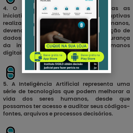
4. O Instituto SIGILO apoiará todas as
iniciativas inovadoras e disruptivas
realizadas em prol dos seres humanos,
devendo-se respeitar sempre a proteção de
dados pessoais, o compliance, a segurança
da informação e os direitos humanos
digitais.
5. A Inteligência Artificial representa uma
série de tecnologias que podem melhorar a
vida dos seres humanos, desde que
possamos ter acesso e auditar seus códigos-
fontes, arquivos e processos decisórios.