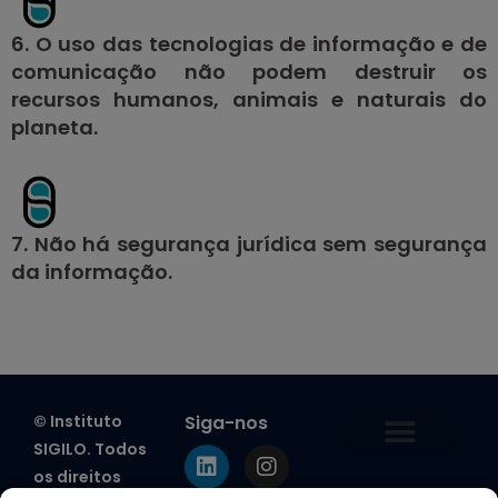
6. O uso das tecnologias de informação e de
comunicação não podem destruir os
recursos humanos, animais e naturais do
planeta.
7. Não há segurança jurídica sem segurança
da informação.
© Instituto
Siga-nos
SIGILO. Todos
os direitos
Estatuto Social do SIGILO
Política de Privacidade
Política de Segurança da Informação
Política de Cookies