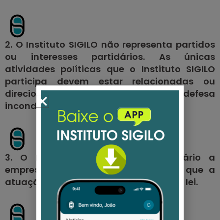
2. O Instituto SIGILO não representa partidos
ou interesses partidários. As únicas
atividades políticas que o Instituto SIGILO
participa devem estar relacionadas ou
direcionadas exclusivamente a defesa
incondicional do titular de dados.
3. O Instituto SIGILO não é contrário a
empresas e a governos, a não ser que a
atuação deles entre em conflito com 1ª lei.