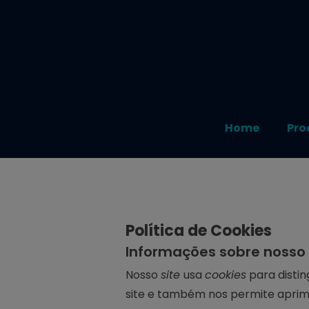
Home
Pro
Política de Cookies
Informações sobre nosso 
Nosso
site
usa
cookies
para distin
site e também nos permite aprimo