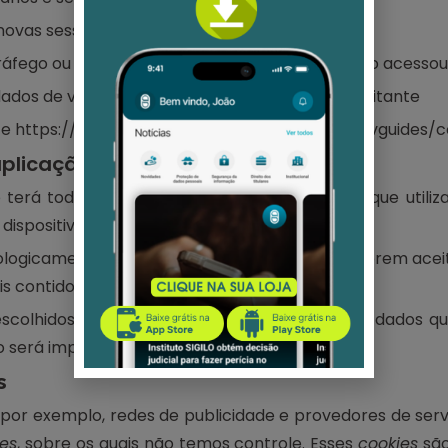
vas sessões / visitas
áfego ou campanha que explica como o usuário acessou 
os de variáveis personalizadas no nível do visitante
te
https://developers.google.com/analytics/devguides/co
plicação de cookies
ê terá todas as informações sobre os
cookies
que utiliz
ispositivo.
ologicamente necessários são obrigatórios a serem acei
s contidos no Marco Civil da Internet.
scolhidos através de um clique pelo titular de dados q
não será impedido de navegar em nosso
site
.
s
, por exemplo, redes de publicidade e provedores de serv
es
, sobre os quais não temos controle. Esses
cookies
são