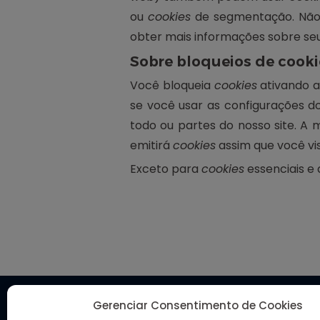
ou
cookies
de segmentação. Não
obter mais informações sobre se
Sobre bloqueios de cooki
Você bloqueia
cookies
ativando a
se você usar as configurações 
todo ou partes do nosso site. A
emitirá
cookies
assim que você vi
Exceto para
cookies
essenciais e 
Gerenciar Consentimento de Cookies
© Instituto SIGILO. Todos os direitos reservados.