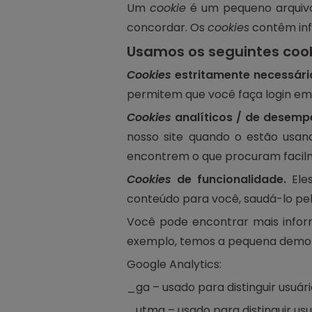
Um
cookie
é um pequeno arquivo
concordar. Os
cookies
contêm inf
Usamos os seguintes cook
Cookies
estritamente necessári
permitem que você faça login em 
Cookies
analíticos / de desemp
nosso site quando o estão usand
encontrem o que procuram facil
Cookies
de funcionalidade.
Eles
conteúdo para você, saudá-lo pel
Você pode encontrar mais info
exemplo, temos a pequena demons
Google Analytics:
_ga – usado para distinguir usuár
_utma – usado para distinguir usu