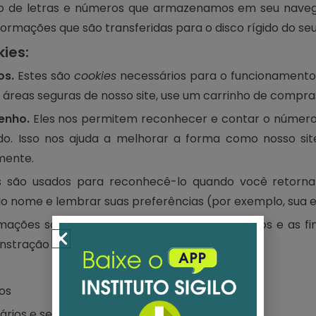
 de letras e números que armazenamos em seu navega
ormações que são transferidas para o disco rígido do s
ies:
os.
Estes são
cookies
necessários para o funcionament
áreas seguras de nosso site, use um carrinho de compras
enho.
Eles nos permitem reconhecer e contar o número 
o. Isso nos ajuda a melhorar a forma como nosso site
mente.
 são usados para reconhecê-lo quando você retorn
o nome e lembrar suas preferências (por exemplo, sua es
rmações sobre os
cookies
individuais que usamos e as fi
tração sobre o Google Analytics:
ios
ários e sessões