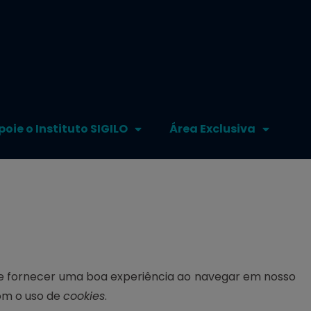
poie o Instituto SIGILO
Área Exclusiva
a lhe fornecer uma boa experiência ao navegar em nosso
om o uso de
cookies
.