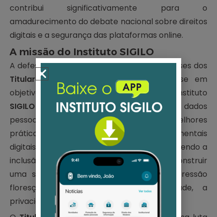
contribui significativamente para o
amadurecimento do debate nacional sobre direitos
digitais e a segurança das plataformas online.
A missão do Instituto SIGILO
A defesa intransigente dos direitos e interesses dos
Titulares de Dados
no Brasil constitui-se em
objetivo fundamental de nossa atuação. O Instituto
SIGILO
atua para garantir a proteção de dados
pessoais, a segurança da informação, as melhores
práticas de
compliance
e os direitos fundamentais
digitais, combatendo vazamentos e promovendo a
inclusão digital, com o objetivo final de construir
uma sociedade onde a liberdade de expressão
floresça sem comprometer a dignidade, a
privacidade e a segurança de cada cidadão.