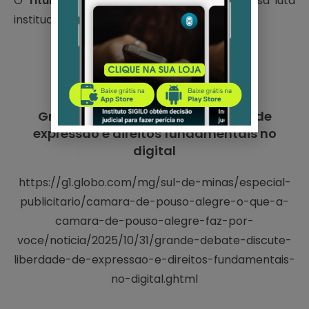
O
Titular de Dados
é o fim de toda a nossa luta
institucional.
Grande Debate discute liberdade de
expressão e direitos fundamentais no
digital
https://g1.globo.com/mg/sul-de-minas/especial-
publicitario/camara-de-pouso-alegre-o-que-a-
camara-de-pouso-alegre-faz-por-
voce/noticia/2025/10/31/grande-debate-discute-
liberdade-de-expressao-e-direitos-fundamentais-
no-digital.ghtml