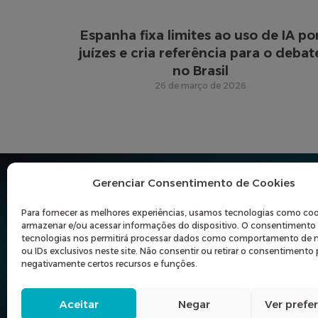
Espanha fixa limites ao uso de IA po
juízes e cria referência para o debat
no Brasil
26 de março de 2026
Gerenciar Consentimento de Cookies
© Instituto SIGILO. Todos os direitos reservados.
Rua dos Pinheiros, 498, Conj. 42 – Ed. Onix
Para fornecer as melhores experiências, usamos tecnologias como coo
Pinheiros, CEP 05422-902, São Paulo-SP
armazenar e/ou acessar informações do dispositivo. O consentimento 
tecnologias nos permitirá processar dados como comportamento de
CNPJ: 32.574.046/0001-00
ou IDs exclusivos neste site. Não consentir ou retirar o consentimento
negativamente certos recursos e funções.
Aceitar
Negar
Ver prefe