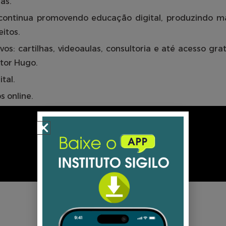
as.
o continua promovendo educação digital, produzindo ma
itos.
s: cartilhas, videoaulas, consultoria e até acesso gratu
ctor Hugo.
tal.
s online.