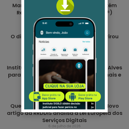
Marco Histórico: Instituto SIGILO obtém
Registro Oficial de Marca no INPI (®)
7 de agosto de 2026
O dia em que a proteção de dados virou
campanha
20 de julho de 2026
Instituto SIGILO anuncia Maíra Feltrin Alves
para as áreas de Relações Institucionais e
Jurídica
8 de julho de 2026
Quem deve fiscalizar as Big Techs? Novo
artigo da RRDDIS analisa a Lei Europeia dos
Serviços Digitais
6 de julho de 2026