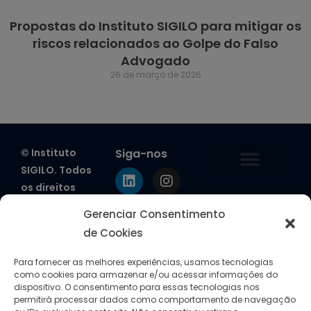
Propostas do Instituto SIGILO para mitigar os
riscos relacionados ao Golpe do Falso
Advogado
26 de março de 2026
© Instituto
Siga-nos
SIGILO. Todos
os direitos
Estatuto Social do SIGILO
Política de Privacidade
Política de Segurança da Informação
Política de Cookies
reservados.
Gerenciar Consentimento
Rua dos
de Cookies
Pinheiros, 498,
Conj. 42 – Ed.
Para fornecer as melhores experiências, usamos tecnologias
como cookies para armazenar e/ou acessar informações do
Onix
dispositivo. O consentimento para essas tecnologias nos
Pinheiros, CEP
permitirá processar dados como comportamento de navegação