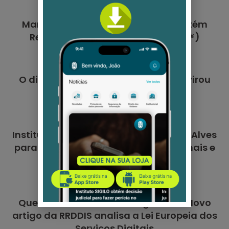
Marco Histórico: Instituto SIGILO obtém
Registro Oficial de Marca no INPI (®)
7 de agosto de 2026
O dia em que a proteção de dados virou
campanha
20 de julho de 2026
Instituto SIGILO anuncia Maíra Feltrin Alves
para as áreas de Relações Institucionais e
Jurídica
8 de julho de 2026
Quem deve fiscalizar as Big Techs? Novo
artigo da RRDDIS analisa a Lei Europeia dos
Serviços Digitais