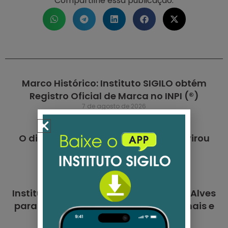
Compartilhe essa publicação:
Marco Histórico: Instituto SIGILO obtém
Registro Oficial de Marca no INPI (®)
7 de agosto de 2026
O dia em que a proteção de dados virou
campanha
20 de julho de 2026
Instituto SIGILO anuncia Maíra Feltrin Alves
para as áreas de Relações Institucionais e
Jurídica