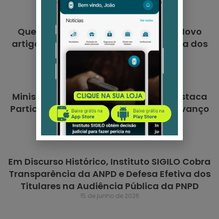
8 de julho de 2026
Quem deve fiscalizar as Big Techs? Novo
artigo da RRDDIS analisa a Lei Europeia dos
Serviços Digitais
6 de julho de 2026
Ministério da Justiça Reconhece e Destaca
Participação do Instituto SIGILO em Avanço
da PNPD
16 de junho de 2026
Em Discurso Histórico, Instituto SIGILO Cobra
Transparência da ANPD e Defesa Efetiva dos
Titulares na Audiência Pública da PNPD
15 de junho de 2026