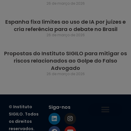
26 de março de 2026
Espanha fixa limites ao uso de IA por juízes e
cria referência para o debate no Brasil
26 de março de 2026
Propostas do Instituto SIGILO para mitigar os
riscos relacionados ao Golpe do Falso
Advogado
26 de março de 2026
© Instituto
Siga-nos
SIGILO. Todos
os direitos
Estatuto Social do SIGILO
Política de Privacidade
Política de Segurança da Informação
Política de Cookies
reservados.