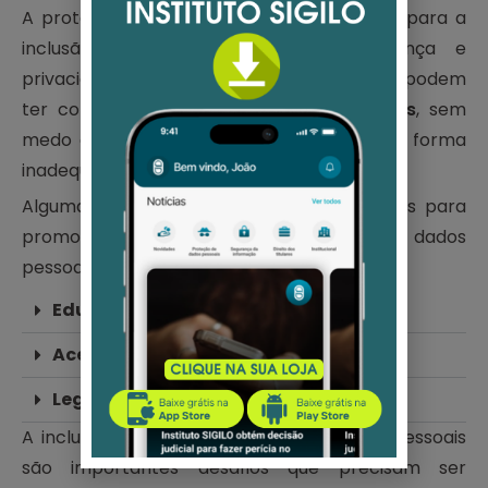
A proteção de dados pessoais é essencial para a
inclusão digital. Ao garantir a segurança e
privacidade dos dados pessoais, as pessoas podem
ter confiança para acessar e usar as
TICs
, sem
medo de que seus dados sejam usados de forma
inadequada.
Algumas medidas que podem ser adotadas para
promover a inclusão digital e a proteção de dados
pessoais incluem:
Educação digital
Acesso a dispositivos e internet
Legislação e regulamentação
A inclusão digital e a proteção de dados pessoais
são importantes desafios que precisam ser